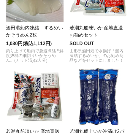
酒田港船内凍結 するめい
若潮丸船凍いか 産地直送
かそうめん2枚
お勧めセット
1,030円(税込1,112円)
SOLD OUT
釣り上げて船内で急速凍結 !!鮮
山形県酒田港で水揚げ「船内
度抜群の細切りいかそうめ
凍結するめいか」のお勧め商
ん。(カット済)(2人分)
品などをセットにしました！
若潮丸船凍いか 産地直送
若潮丸船上いか沖漬け2パ