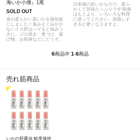
海いか小僧』1尾
日本海の若いかなので、柔ら
かくて甘味たっぷりです!刺身
SOLD OUT
はもとより、いろいろな料理
身の柔らかい若いかを個包装
に使ってください。加熱しす
にしました！臭みえぐみが少
ぎると硬くなりますよ。
ないイカ肝はハマると病みつ
きに。ゴロ焼き、煮つけ、揚
げ物、お刺身などにどうぞ。
6
1
6
商品中
-
商品
売れ筋商品
いかの肝醤油 鮮度保持