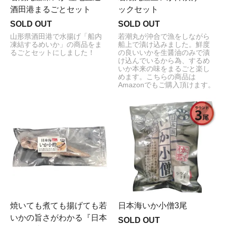
酒田港まるごとセット
ックセット
SOLD OUT
SOLD OUT
山形県酒田港で水揚げ「船内
若潮丸が沖合で漁をしながら
凍結するめいか」の商品をま
船上で漬け込みました。鮮度
るごとセットにしました！
の良いいかを生醤油のみで漬
け込んでいるから為、するめ
いか本来の味をまるごと楽し
めます。こちらの商品は
Amazonでもご購入頂けます。
焼いても煮ても揚げても若
日本海いか小僧3尾
いかの旨さがわかる『日本
SOLD OUT